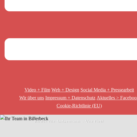
Video + Film
Web + Design
Social Media + Pressearbeit
Wir über uns
Impressum + Datenschutz
Aktuelles > Facebo
Der richtige Schritt!
Cookie-Richtlinie (EU)
Profis für Jedermann - Vor Ort!
INTERESSIERT? LOS GEHT´S