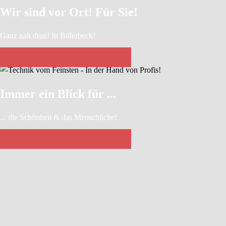
Wir sind vor Ort! Für Sie!
Ganz nah dran! In Billerbeck!
INTERESSIERT? LOS GEHT´S
Immer ein Blick für ...
... die Schönheit & das Menschliche!
INTERESSIERT? LOS GEHT´S