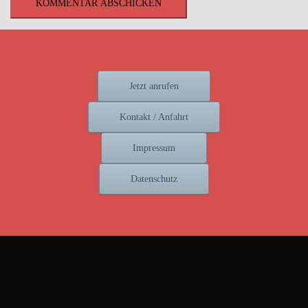
Jetzt anrufen
Kontakt / Anfahrt
Impressum
Datenschutz
© 2026 nick-emotion.de | Billerbeck > Kommunikation stärken |
Können beweisen | Kunden gewinnen. Stolz präsentiert von
Sydney