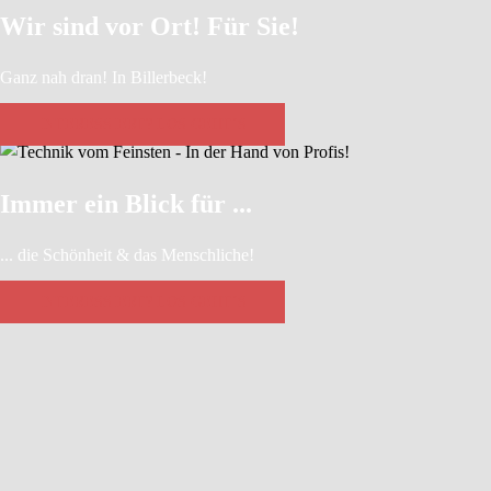
Wir sind vor Ort! Für Sie!
Ganz nah dran! In Billerbeck!
INTERESSIERT? LOS GEHT´S
Immer ein Blick für ...
... die Schönheit & das Menschliche!
INTERESSIERT? LOS GEHT´S