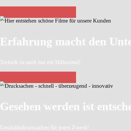
INTERESSIERT? LOS GEHT´S
Erfahrung macht den Unte
Technik ist auch nur ein Hilfsmittel!
INTERESSIERT? LOS GEHT´S
Gesehen werden ist entsch
Geschäftsdrucksachen für jeden Zweck!