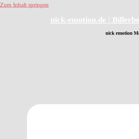
Zum Inhalt springen
nick-emotion.de | Bille
nick emotion Me