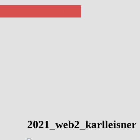
INTERESSIERT? LOS GEHT´S
2021_web2_karlleisner