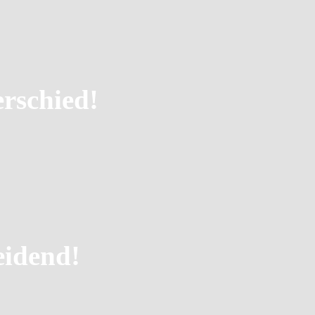
rschied!
eidend!