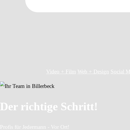
Video + Film
Web + Design
Social M
Der richtige Schritt!
Profis für Jedermann - Vor Ort!