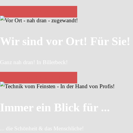
INTERESSIERT? LOS GEHT´S
Wir sind vor Ort! Für Sie!
Ganz nah dran! In Billerbeck!
INTERESSIERT? LOS GEHT´S
Immer ein Blick für ...
... die Schönheit & das Menschliche!